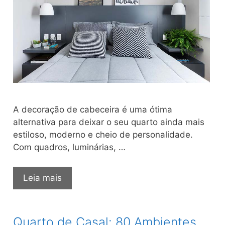
A decoração de cabeceira é uma ótima
alternativa para deixar o seu quarto ainda mais
estiloso, moderno e cheio de personalidade.
Com quadros, luminárias, …
Decoração
Leia mais
de
Cabeceira:
80
Quarto de Casal: 80 Ambientes