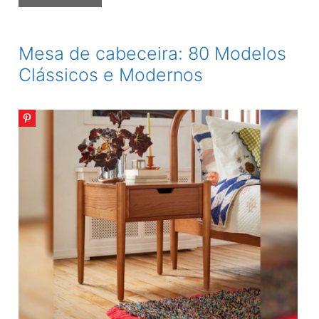
de
Unicórnio:
40
Mesa de cabeceira: 80 Modelos
Ideias
Clássicos e Modernos
Fofas
e
Criativas