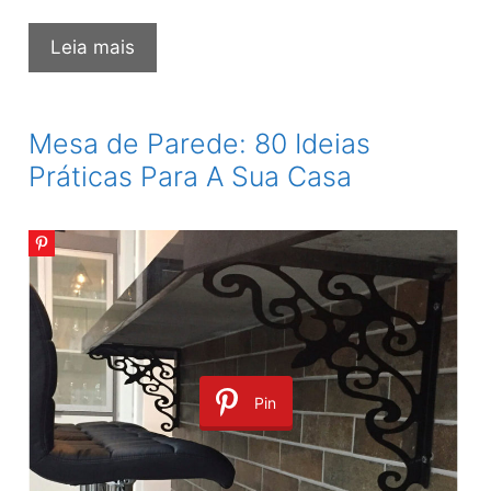
Quarto
Leia mais
de
Casal:
80
Mesa de Parede: 80 Ideias
Ambientes
Práticas Para A Sua Casa
Lindos
e
Aconchegantes
Pin