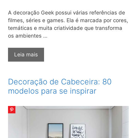
A decoração Geek possui várias referências de
filmes, séries e games. Ela é marcada por cores,
temáticas e muita criatividade que transforma
os ambientes …
Decoração
Leia mais
Geek:
100
ideias
Decoração de Cabeceira: 80
para
modelos para se inspirar
a
casa
inteira