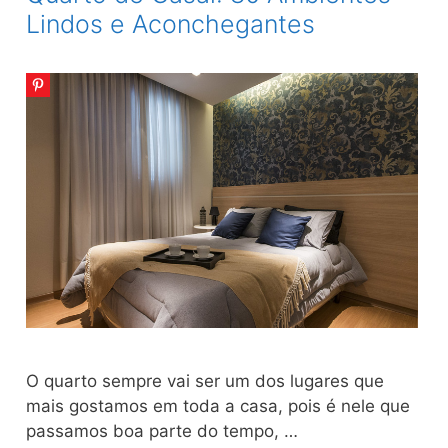
modelos
Lindos e Aconchegantes
para
se
inspirar
O quarto sempre vai ser um dos lugares que
mais gostamos em toda a casa, pois é nele que
passamos boa parte do tempo, …