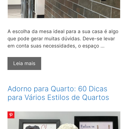
A escolha da mesa ideal para a sua casa é algo
que pode gerar muitas dúvidas. Deve-se levar
em conta suas necessidades, o espaço …
Mesa
Leia mais
de
Parede:
80
Adorno para Quarto: 60 Dicas
Ideias
para Vários Estilos de Quartos
Práticas
Para
A
Sua
Casa