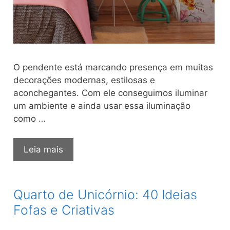
O pendente está marcando presença em muitas
decorações modernas, estilosas e
aconchegantes. Com ele conseguimos iluminar
um ambiente e ainda usar essa iluminação
como …
Pendente
Leia mais
para
Quarto:
75
Quarto de Unicórnio: 40 Ideias
Dicas
Fofas e Criativas
para
Quartos