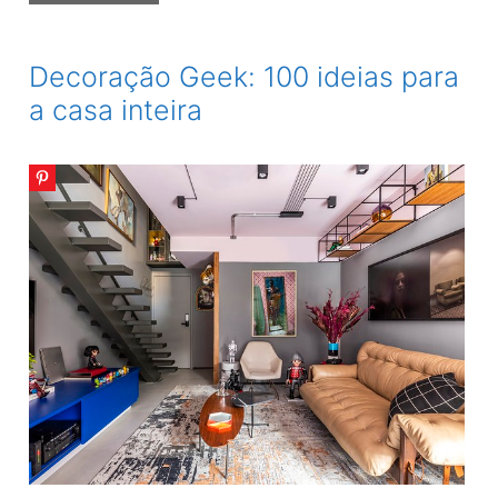
Montessoriano:
75
Ideias
Decoração Geek: 100 ideias para
para
a casa inteira
o
Dormitório
Perfeito