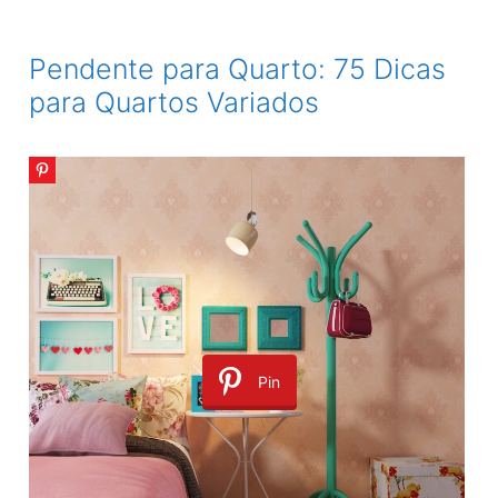
Quarto:
60
Pendente para Quarto: 75 Dicas
Dicas
para Quartos Variados
para
Vários
Estilos
de
Quartos
Pin