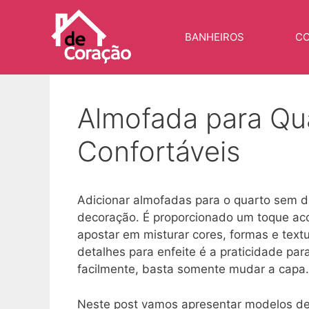
Pular
para
BANHEIROS
CO
o
conteúdo
Almofada para Qua
Confortáveis
Adicionar almofadas para o quarto sem d
decoração. É proporcionado um toque ac
apostar em misturar cores, formas e text
detalhes para enfeite é a praticidade par
facilmente, basta somente mudar a capa.
Neste post vamos apresentar modelos de 