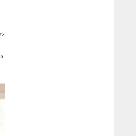
os
ta